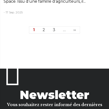
Space. Issu d’une famille d’agriculteurs, il...
- 17 Sep. 2025
Pagination
Page
1
Page
2
Page
3
…
Page
››
courante
suivante
Newsletter
Vous souhaitez rester informé des dernières