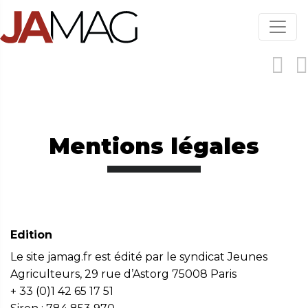
Aller
au
contenu
principal
Mentions légales
Edition
Le site jamag.fr est édité par le syndicat Jeunes
Agriculteurs, 29 rue d’Astorg 75008 Paris
+ 33 (0)1 42 65 17 51