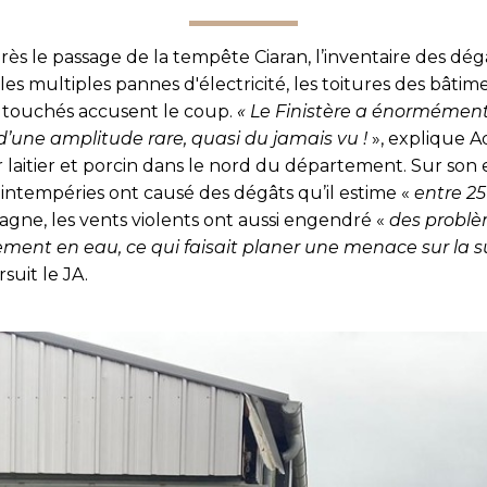
ès le passage de la tempête Ciaran, l’inventaire des dég
les multiples pannes d'électricité, les toitures des bâtim
s touchés accusent le coup.
« Le Finistère a énormément
’une amplitude rare, quasi du jamais vu !
», explique A
 laitier et porcin dans le nord du département. Sur son 
 intempéries ont causé des dégâts qu’il estime «
entre 2
agne, les vents violents ont aussi engendré «
des probl
ement en eau, ce
qui faisait planer une menace sur la s
suit le JA.