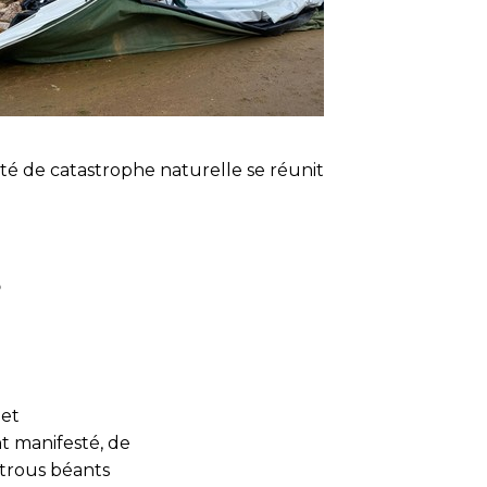
ité de catastrophe naturelle se réunit
s
 et
nt manifesté, de
trous béants