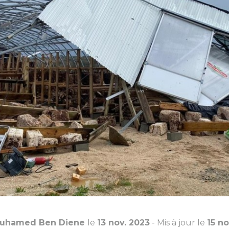
uhamed Ben Diene
le
13 nov. 2023
- Mis à jour le
15 no