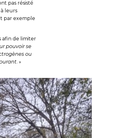
nt pas résisté
à leurs
nt par exemple
afin de limiter
our pouvoir se
ectrogènes ou
courant
. »