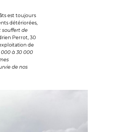
âts est toujours
ents détériorées,
 souffert de
drien Perrot, 30
exploitation de
5 000 à 30 000
èmes
urvie de nos