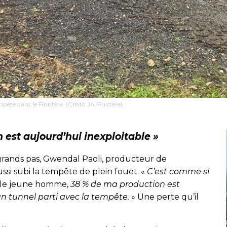
ête dans le Finistère. (Crédit JA Finistère)
 est aujourd’hui inexploitable »
 grands pas, Gwendal Paoli, producteur de
ssi subi la tempête de plein fouet. «
C’est comme si
 le jeune homme,
38 % de ma production est
un tunnel parti avec la tempête.
» Une perte qu’il