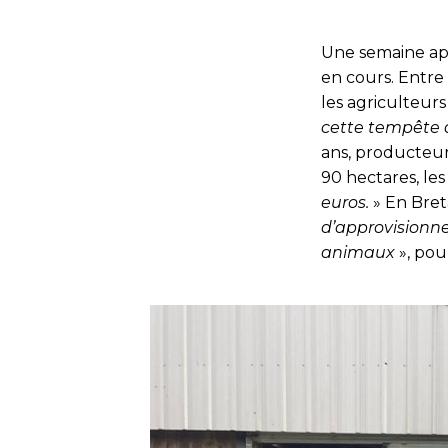
Une semaine apr
en cours. Entre 
les agriculteur
cette tempête d
ans, producteur
90 hectares, les
euros.
» En Bret
d’approvisionn
animaux
», pour