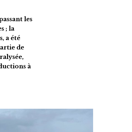
assant les
 ; la
, a été
artie de
ralysée,
ductions à