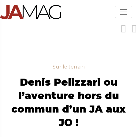
Aller
au
contenu
principal
Sur le terrain
Denis Pelizzari ou
l’aventure hors du
commun d’un JA aux
JO !