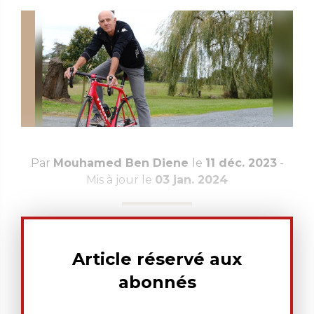
Par
Mouhamed Ben Diene
le
11 déc. 2023
-
Mis à jour le
03 jan. 2024
Article réservé aux
abonnés