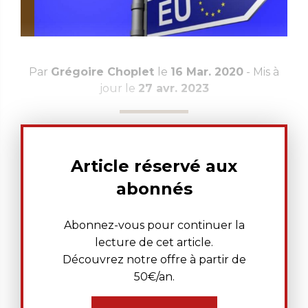
Par
Grégoire Choplet
le
16 Mar. 2020
- Mis à
jour le
27 avr. 2023
Article réservé aux
abonnés
Abonnez-vous pour continuer la
lecture de cet article.
Découvrez notre offre à partir de
50€/an.