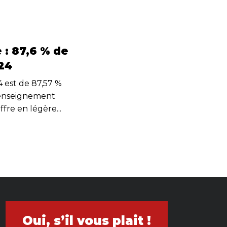
: 87,6 % de
24
4 est de 87,57 %
’enseignement
fre en légère...
Oui, s’il vous plait !