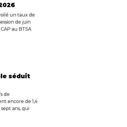
 2026
voilé un taux de
ession de juin
u CAP au BTSA
le séduit
fs de
nt encore de 1,4
sept ans, qui