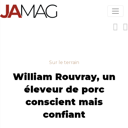
Aller
au
contenu
principal
Sur le terrain
William Rouvray, un
éleveur de porc
conscient mais
confiant