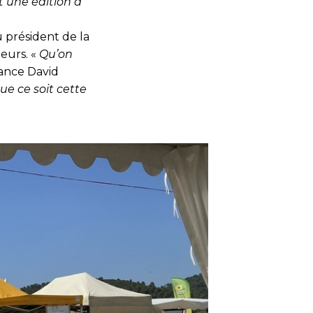
t une édition à
 président de la
eurs. «
Qu’on
vance David
ue ce soit cette