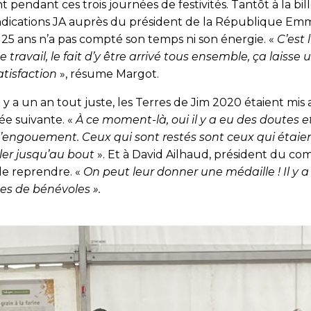
endant ces trois journées de festivités. Tantôt à la bille
ndications JA auprès du président de la République E
e 25 ans n’a pas compté son temps ni son énergie. «
C’est
 travail, le fait d’y être arrivé tous ensemble, ça laisse
atisfaction
», résume Margot.
l y a un an tout juste, les Terres de Jim 2020 étaient mis
née suivante.
«
À ce moment-là, oui il y a eu des doutes e
l’engouement. Ceux qui sont restés sont ceux qui étaien
ler jusqu’au bout
». Et à
David
Ailhaud, président du com
de reprendre. «
On peut leur donner une médaille ! Il y 
pes de bénévoles ».