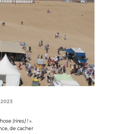
 2023
ose (rires) !
».
ce, de cacher