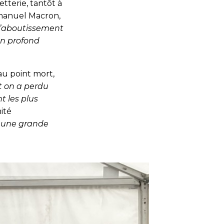
tterie, tantôt à
mmanuel Macron,
 l’aboutissement
 un profond
 au point mort,
t on a perdu
t les plus
ité
a une grande