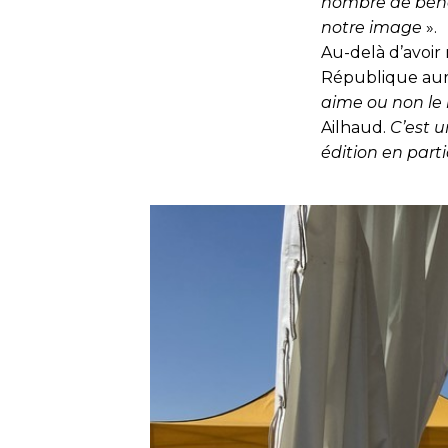
nombre de bénév
notre image
».
Au-delà d’avoir
République aur
aime ou non le b
Ailhaud
.
C’est u
édition en parti