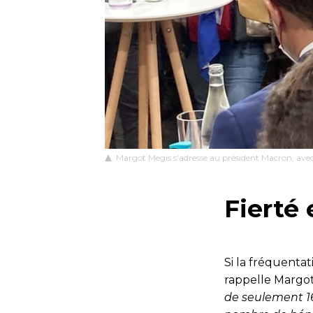
Margot Megis s'adresse au président Macron, avec
Fierté 
Si la fréquentat
rappelle Margot
de
seulement 16