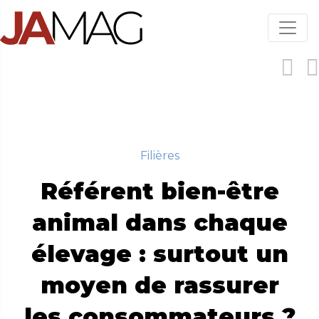
Aller
au
contenu
principal
Filières
Référent bien-être
animal dans chaque
élevage : surtout un
moyen de rassurer
les consommateurs ?