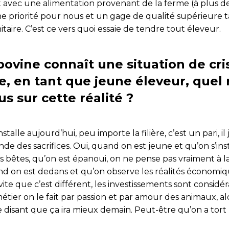
 avec une alimentation provenant de la ferme (à plus de
ne priorité pour nous et un gage de qualité supérieure t
itaire. C’est ce vers quoi essaie de tendre tout éleveur.
 bovine connaît une situation de cri
e, en tant que jeune éleveur, quel
s sur cette réalité ?
stalle aujourd’hui, peu importe la filière, c’est un pari, i
de des sacrifices. Oui, quand on est jeune et qu’on s’ins
s bêtes, qu’on est épanoui, on ne pense pas vraiment à la
and on est dedans et qu’on observe les réalités économiq
te que c’est différent, les investissements sont considér
 métier on le fait par passion et par amour des animaux, al
e disant que ça ira mieux demain. Peut-être qu’on a tort