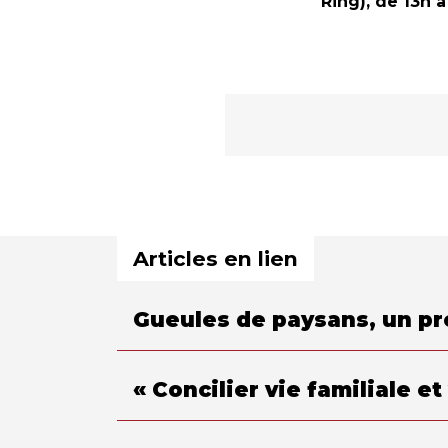
Ring), de 13h à
Articles en lien
Gueules de paysans, un pro
« Concilier vie familiale e