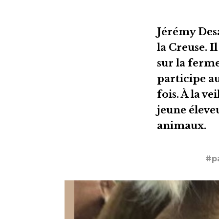
Jérémy Desa
la Creuse. I
sur la ferme
participe a
fois. À la v
jeune éleve
animaux.
#pa