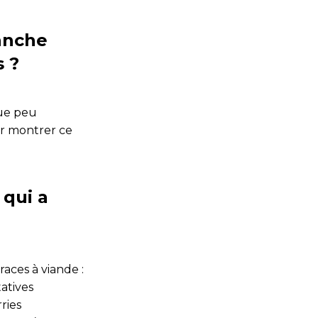
anche
 ?
que peu
ur montrer ce
 qui a
aces à viande :
atives
ries