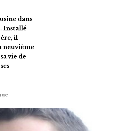
ousine dans
 Installé
re, il
la neuvième
sa vie de
ses
uge