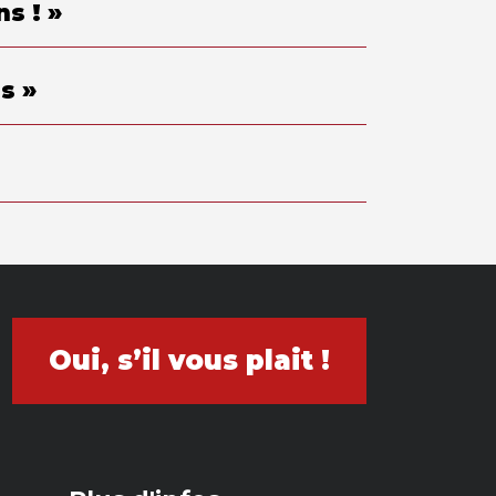
s ! »
s »
Oui, s’il vous plait !