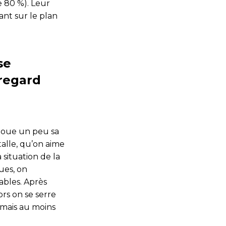
 80 %). Leur
ant sur le plan
se
 regard
l joue un peu sa
talle, qu’on aime
 situation de la
ues, on
ables. Après
ors on se serre
 mais au moins