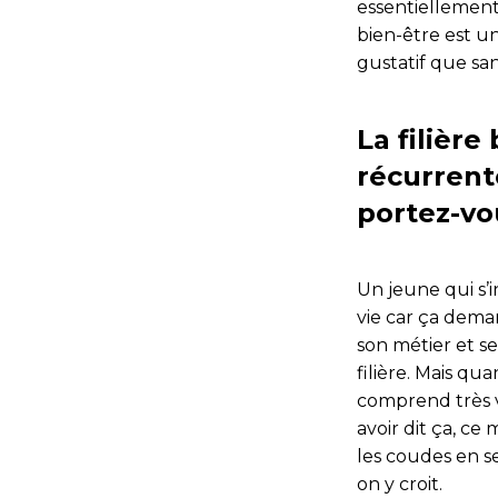
essentiellement
bien-être est u
gustatif que san
La filière
récurrent
portez-vou
Un jeune qui s’in
vie car ça deman
son métier et se
filière. Mais qu
comprend très vi
avoir dit ça, ce
les coudes en s
on y croit.