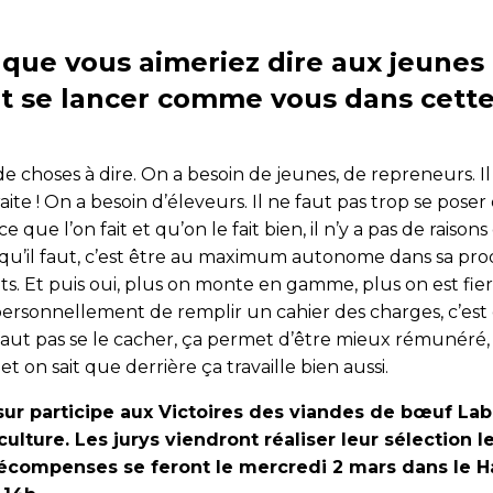
 que vous aimeriez dire aux jeunes
t se lancer comme vous dans cette f
n de choses à dire. On a besoin de jeunes, de repreneurs. Il
raite ! On a besoin d’éleveurs. Il ne faut pas trop se poser
 que l’on fait et qu’on le fait bien, il n’y a pas de raison
qu’il faut, c’est être au maximum autonome dans sa pro
ts. Et puis oui, plus on monte en gamme, plus on est fier
er personnellement de remplir un cahier des charges, c’est g
 faut pas se le cacher, ça permet d’être mieux rémunéré, 
et on sait que derrière ça travaille bien aussi.
ur participe aux Victoires des viandes de bœuf La
culture. Les jurys viendront réaliser leur sélection l
 récompenses se feront le mercredi 2 mars dans le Ha