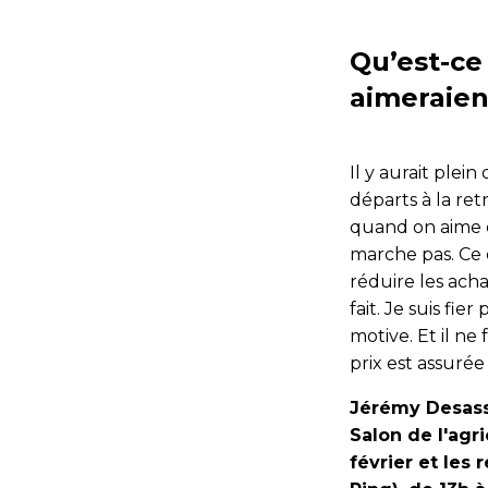
Qu’est-ce
aimeraien
Il y aurait plei
départs à la ret
quand on aime ce
marche pas. Ce 
réduire les acha
fait. Je suis fi
motive. Et il ne
prix est assurée 
Jérémy Desass
Salon de l'agri
février et les