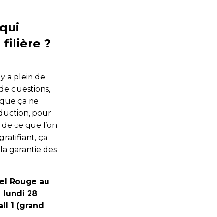
 qui
ilière ?
 y a plein de
 de questions,
s que ça ne
duction, pour
 de ce que l’on
ratifiant, ça
la garantie des
bel Rouge au
e lundi 28
ll 1 (grand