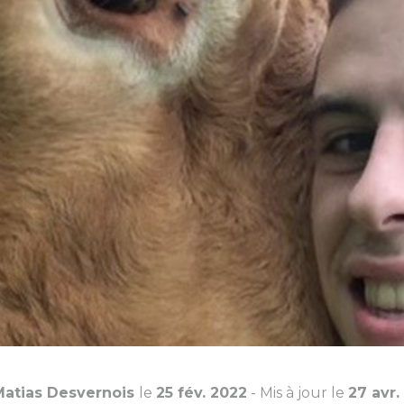
Matias Desvernois
le
25 fév. 2022
- Mis à jour le
27 avr.