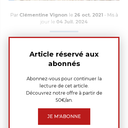
Par
Clémentine Vignon
le
26 oct. 2021
- Mis à
jour le
04 Juil. 2024
Article réservé aux
abonnés
Abonnez-vous pour continuer la
lecture de cet article.
Découvrez notre offre à partir de
50€/an.
JE M'ABONNE