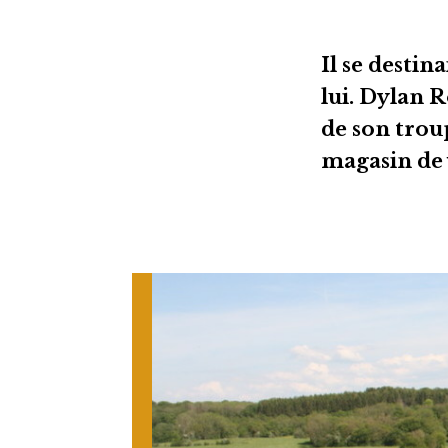
Il se destin
lui. Dylan R
de son trou
magasin de 