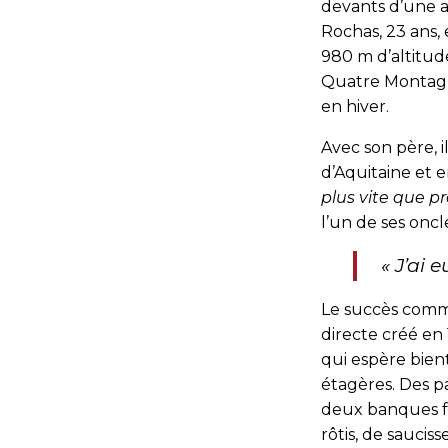
devants d’une au
Rochas, 23 ans, 
980 m d’altitude
Quatre Montagne
en hiver.
Avec son père, 
d’Aquitaine et e
plus vite que p
l’un de ses oncle
« J
’ai 
Le succès comme
directe créé en 
qui espère bient
étagères. Des pa
deux banques fr
rôtis, de sauci