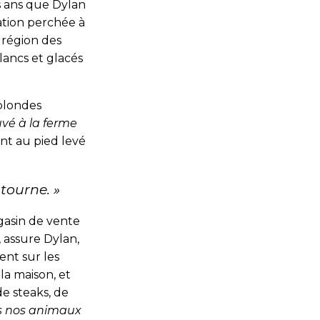
is ans que Dylan
tation perchée à
 région des
lancs et glacés
 blondes
uvé à la ferme
nt au pied levé
 tourne
. »
gasin de vente
, assure Dylan,
ent sur les
la maison, et
e steaks, de
s nos animaux