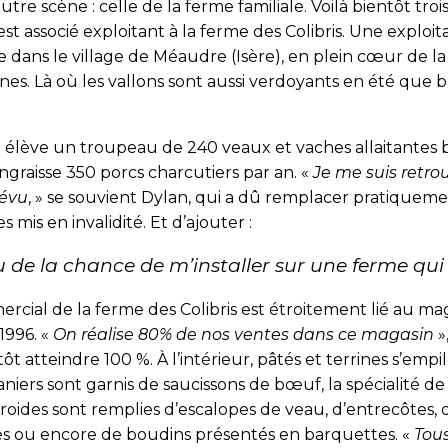
tre scène : celle de la ferme familiale. Voilà bientôt tro
est associé exploitant à la ferme des Colibris. Une exploi
 dans le village de Méaudre (Isère), en plein cœur de la
s. Là où les vallons sont aussi verdoyants en été que b
il élève un troupeau de 240 veaux et vaches allaitantes
ngraisse 350 porcs charcutiers par an. «
Je me suis retro
révu
, » se souvient Dylan, qui a dû remplacer pratiqueme
s mis en invalidité. Et d’ajouter :
eu de la chance de m’installer sur une ferme qui
rcial de la ferme des Colibris est étroitement lié au ma
1996. «
On réalise 80% de nos ventes dans ce magasin
»
ôt atteindre 100 %. À l’intérieur, pâtés et terrines s’empil
niers sont garnis de saucissons de bœuf, la spécialité de 
oides sont remplies d’escalopes de veau, d’entrecôtes, d
sses ou encore de boudins présentés en barquettes. «
Tou