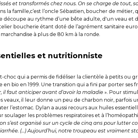
issés et transformés chez nous. On se charge de tout, s
ans la famille,c’est l’oncle Sébastien, boucher de métier,
de découpe au rythme d’une bête adulte, d'un veau et 
atelier boucherie étant doté de l’agrément sanitaire eur
 marchandise à plus de 80 km à la ronde.
entielles et nutritionniste
hoc qui a permis de fidéliser la clientèle à petits ou gr
en bio en 1999. Une transition qui a fini par porter ses fru
r, il faut anticiper avant d’avoir la maladie
». Pour stimu
s veaux, il leur donne un peu de charbon noir, parfois u
er l’estomac. Dylan a aussi recours aux huiles essentiel
r soulager les problèmes respiratoires et à l’homéopathi
on s’est organisé sur un cycle de cinq ans pour lutter c
arrhée. (…) Aujourd’hui, notre troupeau est vraiment st