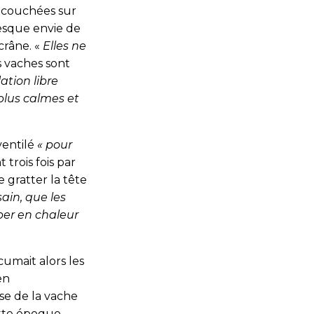
, couchées sur
resque envie de
crâne. «
Elles ne
s vaches sont
ation libre
 plus calmes et
ventilé
« pour
trois fois par
 gratter la tête
ain, que les
ber en chaleur
cumait alors les
en
se de la vache
ette époque,