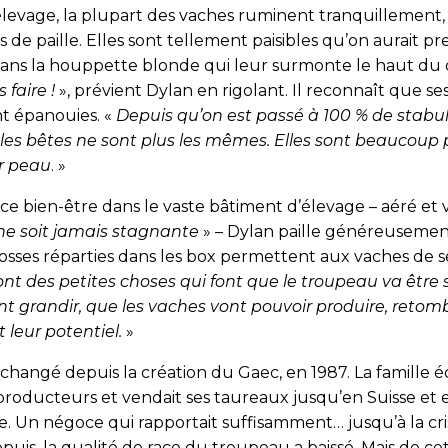
levage, la plupart des vaches ruminent tranquillement
 de paille. Elles sont tellement paisibles qu’on aurait p
dans la houppette blonde qui leur surmonte le haut du 
 faire !
», prévient Dylan en rigolant. Il reconnaît que se
t épanouies. «
Depuis qu’on est passé à 100 % de stabul
8, les bêtes ne sont plus les mêmes. Elles sont beaucoup
r peau
. »
ce bien-être dans le vaste bâtiment d’élevage – aéré et 
ne soit jamais stagnante
» – Dylan paille généreusement 
osses réparties dans les box permettent aux vaches de se
nt des petites choses qui font que le troupeau va être s
nt grandir, que les vaches vont pouvoir produire, retom
 leur potentiel.
»
changé depuis la création du Gaec, en 1987. La famille é
roducteurs et vendait ses taureaux jusqu’en Suisse et 
. Un négoce qui rapportait suffisamment… jusqu’à la cri
epuis, la qualité de race du troupeau a baissé. Mais de c