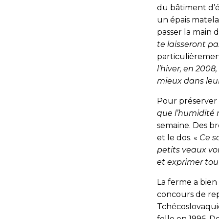
du bâtiment d’é
un épais matelas
passer la main 
te laisseront pas
particulièremen
l’hiver, en 200
mieux dans leu
Pour préserver 
que l’humidité 
semaine. Des br
et le dos. «
Ce so
petits veaux vo
et exprimer tout
La ferme a bien 
concours de rep
Tchécoslovaquie
folle en 1996. D