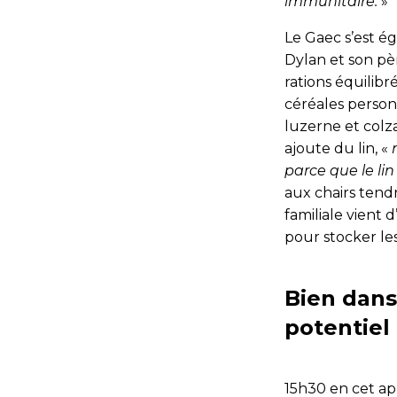
immunitaire.
»
Le Gaec s’est é
Dylan et son pè
rations équilibré
céréales personn
luzerne et colza
ajoute du lin, «
parce que le li
aux chairs tendr
familiale vient 
pour stocker le
Bien dans
potentiel
15h30 en cet apr