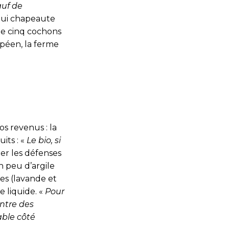
auf de
 qui chapeaute
de cinq cochons
opéen, la ferme
os revenus : la
its : «
L
e bio, si
ler les défenses
n peu d’argile
les (lavande et
e liquide. «
Pour
ontre des
able côté