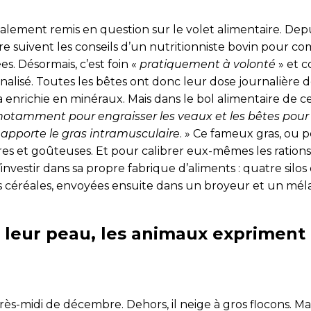
galement remis en question sur le volet alimentaire. Dep
re suivent les conseils d’un nutritionniste bovin pour c
es. Désormais, c’est foin «
pratiquement à volonté
» et 
alisé. Toutes les bêtes ont donc leur dose journalière d
 enrichie en minéraux. Mais dans le bol alimentaire de c
notamment pour engraisser les veaux et les bêtes pour 
n apporte le gras intramusculaire
. » Ce fameux gras, ou p
es et goûteuses. Et pour calibrer eux-mêmes les rations, 
d’investir dans sa propre fabrique d’aliments : quatre silo
s céréales, envoyées ensuite dans un broyeur et un mél
 leur peau, les animaux expriment 
ès-midi de décembre. Dehors, il neige à gros flocons. Mais