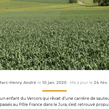
Marc-Henry André
le
10 jan. 2020
- Mis à jour le
24 fév.
 d’un enfant du Vercors qui rêvait d’une carrière de sauteur
assés au Pôle France dans le Jura, s’est retrouvé propul