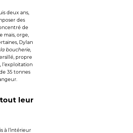
uis deux ans,
omposer des
concentré de
e maïs, orge,
ertaines, Dylan
la boucherie,
ersillé, propre
l’exploitation
s de 35 tonnes
angeur.
tout leur
 à l’intérieur