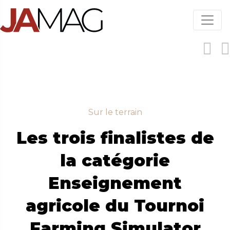
Aller
au
contenu
principal
Sur le terrain
Les trois finalistes de
la catégorie
Enseignement
agricole du Tournoi
Farming Simulator