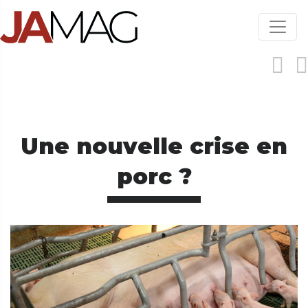
Aller
au
contenu
principal
Une nouvelle crise en
porc ?