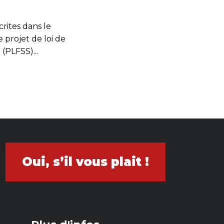
crites dans le
e projet de loi de
(PLFSS)...
Oui, s’il vous plait !