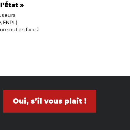
l’État »
usieurs
O, FNPL)
on soutien face à
Oui, s’il vous plait !