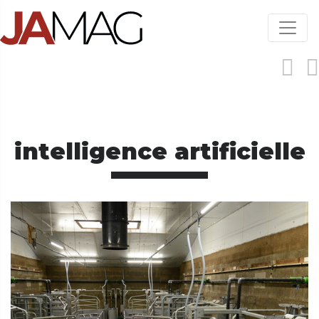
Aller
au
contenu
principal
intelligence artificielle