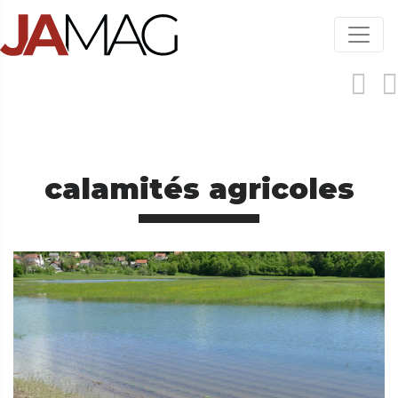
Aller
au
contenu
principal
calamités agricoles