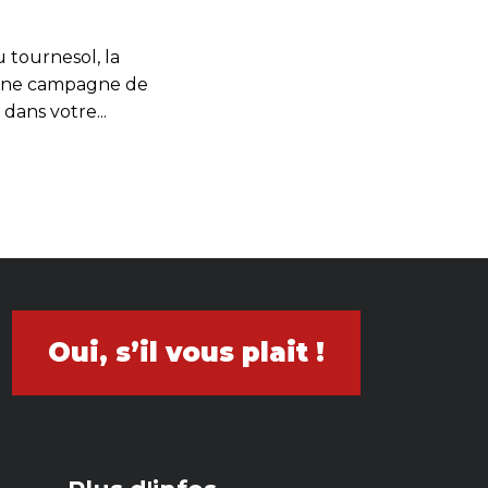
du tournesol, la
 une campagne de
dans votre...
Oui, s’il vous plait !