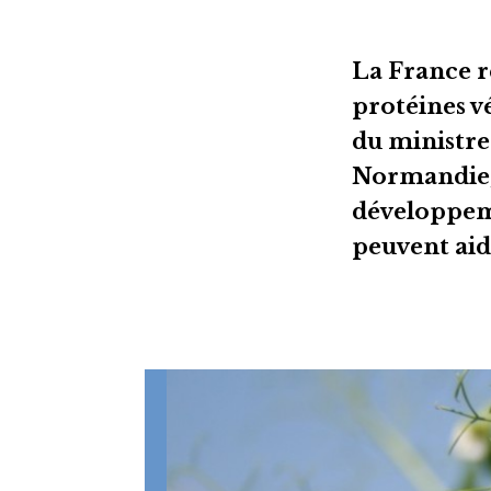
La France ré
protéines vé
du ministre 
Normandie, 
développeme
peuvent aid