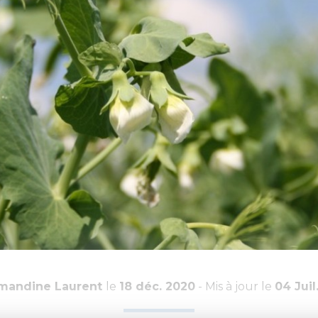
mandine Laurent
le
18 déc. 2020
- Mis à jour le
04 Juil