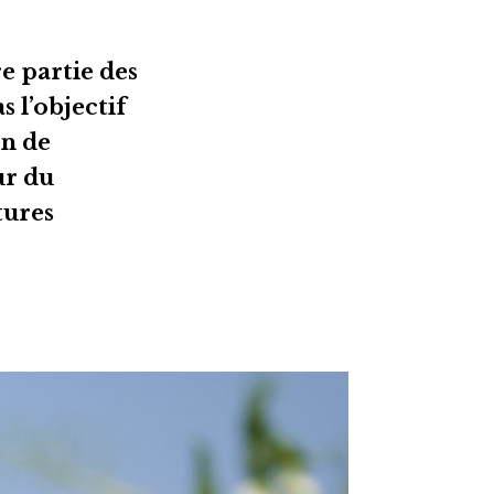
e partie des
s l’objectif
en de
ur du
tures