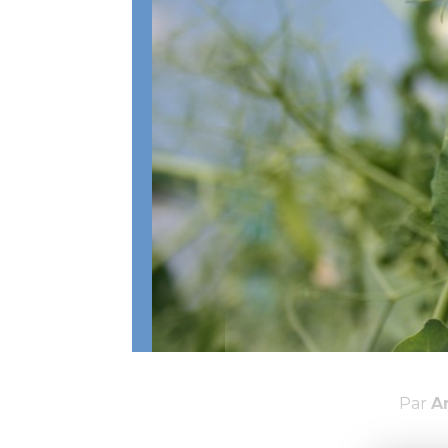
Par
A