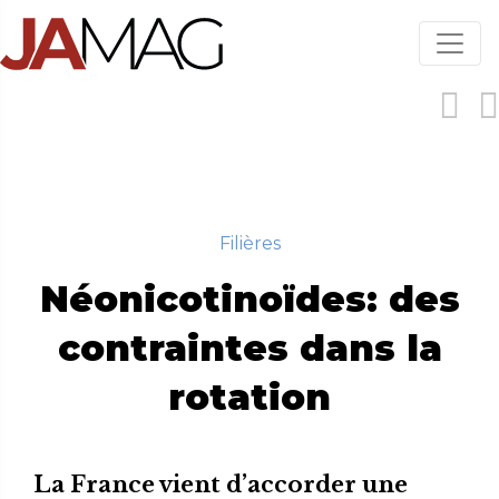
Aller
au
contenu
principal
Filières
Néonicotinoïdes: des
contraintes dans la
rotation
La France vient d’accorder une