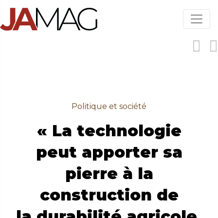
Aller
au
contenu
principal
Politique et société
« La technologie
peut apporter sa
pierre à la
construction de
la durabilité agricole.