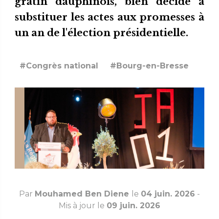
gratin dauphinois, bien décidé à
substituer les actes aux promesses à
un an de l'élection présidentielle.
#Congrès national
#Bourg-en-Bresse
Par
Mouhamed Ben Diene
le
04 juin. 2026
-
Mis à jour le
09 juin. 2026