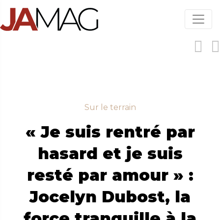
Aller
au
contenu
principal
Sur le terrain
« Je suis rentré par
hasard et je suis
resté par amour » :
Jocelyn Dubost, la
force tranquille à la