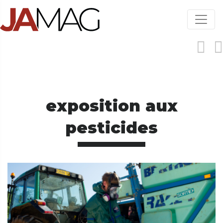
Aller
au
contenu
principal
exposition aux
pesticides