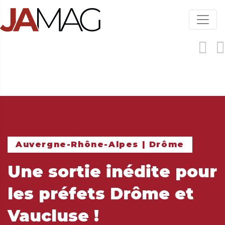
Aller
au
contenu
principal
Auvergne-Rhône-Alpes | Drôme
Une sortie inédite pour
les préfets Drôme et
Vaucluse !