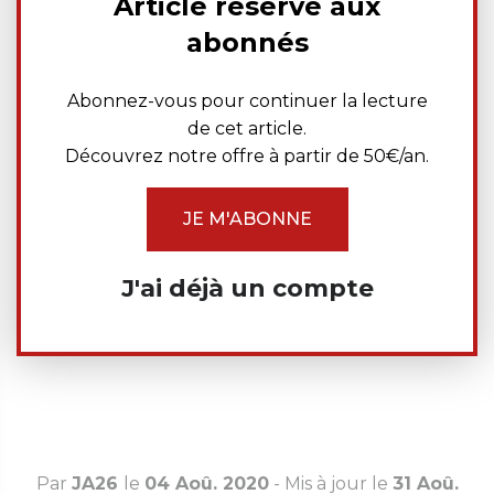
Article réservé aux
abonnés
Abonnez-vous pour continuer la lecture
de cet article.
Découvrez notre offre à partir de 50€/an.
JE M'ABONNE
J'ai déjà un compte
Par
JA26
le
04 Aoû. 2020
- Mis à jour le
31 Aoû.