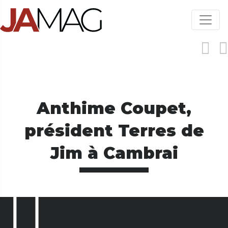
Aller
au
contenu
principal
Anthime Coupet,
président Terres de
Jim à Cambrai