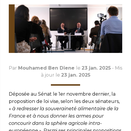
Par
Mouhamed Ben Diene
le
23 jan. 2025
- Mis
à jour le
23 jan. 2025
Déposée au Sénat le 1er novembre dernier, la
proposition de loi vise, selon les deux sénateurs,
«
à redresser la souveraineté alimentaire de la
France et à nous donner les armes pour
concourir dans la sphère agricole intra-
européenne
». Parmi ses principales propositions